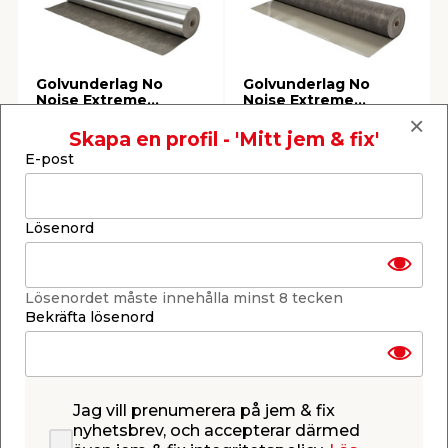
Golvunderlag No
Golvunderlag No
Noise Extreme
Noise Extreme
Compact Ångspärr 2
Compact 2 mm x 8 m
Med ångspärr. För trä-
För trä- och laminatgolv.
mm x 8 m Wallmann
Wallmann
och laminatgolv. 2 mm -
2 mm - 8 m²/fp.
Skapa en profil - 'Mitt jem & fix'
8 m²/fp.
Beställningsvara.
E-post
Beställningsvara.
449,00
429,00
/ krt.
/ krt.
56,13
53,63
/ m2.
/ m2.
Beställningsvara
Beställningsvara
Lösenord
Se mer
Se mer
Lösenordet måste innehålla minst 8 tecken
Bekräfta lösenord
Jag vill prenumerera på jem & fix
Aluminiumjtejp No
Noise 20 m Wallmann
nyhetsbrev, och accepterar därmed
För sammanfogning av