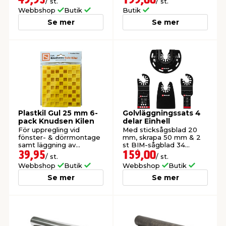
49,95
199,00
/ st.
/ st.
Webbshop
Butik
Butik
Se mer
Se mer
t & Värme
us & Förråd
öring
skläder & Skyddsutrustning
lation
 & Klinker
 & Säkerhet
öbler
er & Tapetverktyg
ing, Rep & Snöre
p
r & Fönster
edjursbekämpning
um
rsalspray & Multispray
ggningsmaskiner
Plastkil Gul 25 mm 6-
Golvläggningssats 4
lation
t & Nät
yckstvätt & Tryckluft
pack Knudsen Kilen
delar Einhell
För uppregling vid
Med sticksågsblad 20
fönster- & dörrmontage
mm, skrapa 50 mm & 2
samt läggning av
st BIM-sågblad 34
tning
laminatgolv.
mm/87 mm. För Einhell
39,95
159,00
/ st.
/ st.
multiverktyg.
Webbshop
Butik
Webbshop
Butik
Se mer
Se mer
or & Flaggstänger