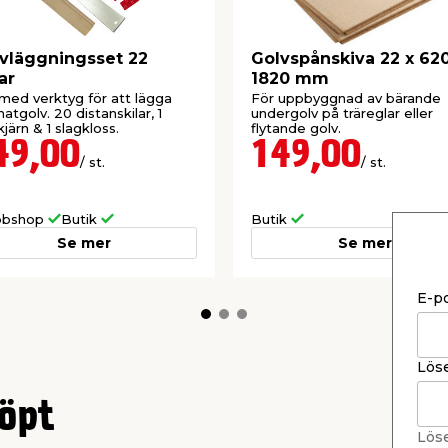
vläggningsset 22
Golvspånskiva 22 x 620
ar
1820 mm
med verktyg för att lägga
För uppbyggnad av bärande
natgolv. 20 distanskilar, 1
undergolv på träreglar eller
kjärn & 1 slagkloss.
flytande golv.
49,00
149,00
/ st.
/ st.
bshop
Butik
Butik
Se mer
Se mer
E-p
Lös
öpt
Lös