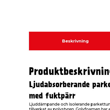
Beskrivning
Produktbeskrivnin
Ljudabsorberande park
med fuktpärr
Ljuddämpande och isolerande parkettunde
tillverkat av polystyren. Golvfoamen har