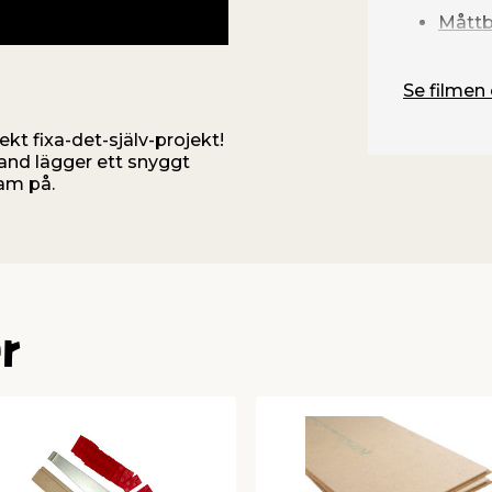
Mått
Se filmen 
ekt fixa-det-själv-projekt!
hand lägger ett snyggt
am på.
r