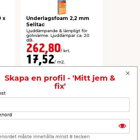
 x
Underlagsfoam 2,2 mm
Grålumppa
Selitac
Tecca
Ljuddämpande & lämpligt för
Golvpapp av
golvvärme. Ljuddämpar ca. 20
naturfiber f
dB.
skiljeskikt u
262,80
99,9
/ krt.
17,52
/ m2.
Webbshop
Butik
Webbshop
Se mer
Skapa en profil - 'Mitt jem &
fix'
ost
Nästa
enord
enordet måste innehålla minst 8 tecken