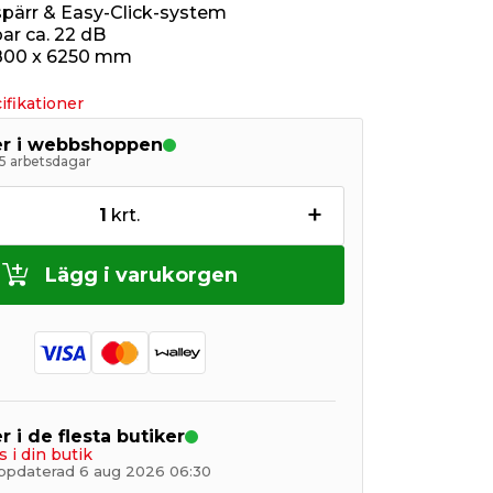
pärr & Easy-Click-system
r ca. 22 dB
 800 x 6250 mm
ifikationer
ger i webbshoppen
5 arbetsdagar
+
1
krt.
Lägg i varukorgen
r i de flesta butiker
s i din butik
ppdaterad 6 aug 2026 06:30