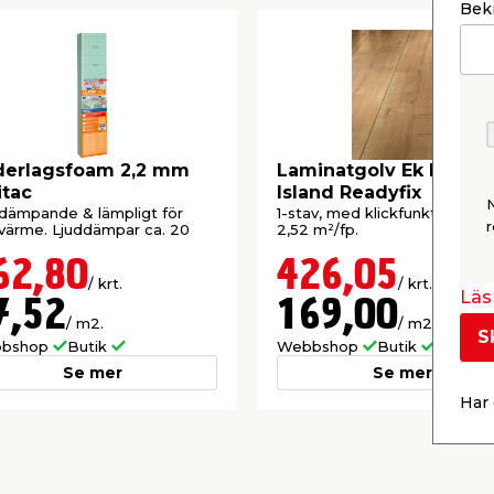
Bekr
derlagsfoam 2,2 mm
Laminatgolv Ek Long
itac
Island Readyfix
dämpande & lämpligt för
1-stav, med klickfunktion. 8 
r
värme. Ljuddämpar ca. 20
2,52 m²/fp.
62,80
426,05
/ krt.
/ krt.
Läs 
7,52
169,00
/ m2.
/ m2.
S
bshop
Butik
Webbshop
Butik
Se mer
Se mer
Har 