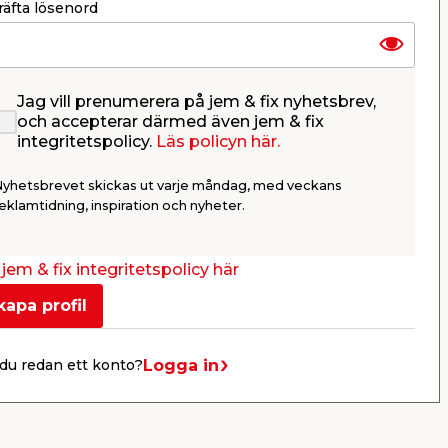
äfta lösenord
Jag vill prenumerera på jem & fix nyhetsbrev,
och accepterar därmed även jem & fix
integritetspolicy.
Läs policyn här.
Laminatgolv Ek Hayloft
Readyfix
Nyhetsbrevet skickas ut varje måndag, med veckans
mm -
1-stav, med klickfunktion. 7 mm -
eklamtidning, inspiration och nyheter.
2,47 m²/fp.
343,33
/ krt.
jem & fix integritetspolicy här
139,00
/ m2.
kapa profil
Webbshop
Butik
Se mer
Logga in
du redan ett konto?