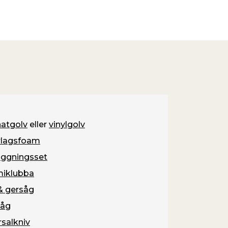
atgolv
eller
vinylgolv
rlagsfoam
äggningsset
iklubba
& gersåg
såg
rsalkniv