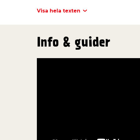
Visa hela texten
Info & guider