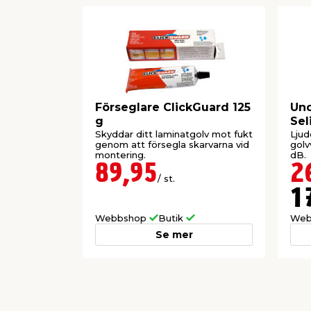
Förseglare ClickGuard 125
Un
g
Sel
Skyddar ditt laminatgolv mot fukt
Ljud
genom att försegla skarvarna vid
golv
montering.
dB.
89,95
2
/ st.
1
Webbshop
Butik
Web
Se mer