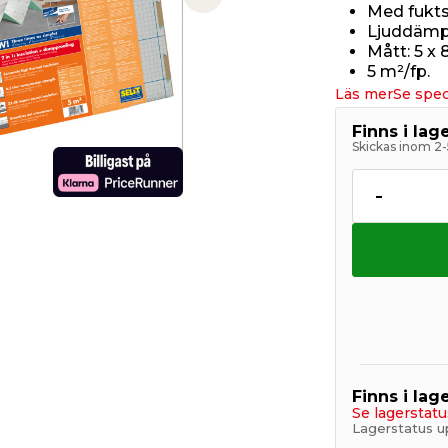
Next slide
Med fukts
Ljuddämpa
Mått: 5 x
5 m²/fp.
Läs mer
Se spec
Finns i la
Skickas inom 2-
-
Finns i lage
Se lagerstatu
Lagerstatus u