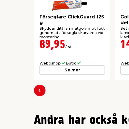
Förseglare ClickGuard 125
Gol
g
del
Skyddar ditt laminatgolv mot fukt
Set 
genom att försegla skarvarna vid
lami
montering.
klac
89,95
1
/ st.
Webbshop
Butik
Web
Se mer
Föregående
Andra har också k