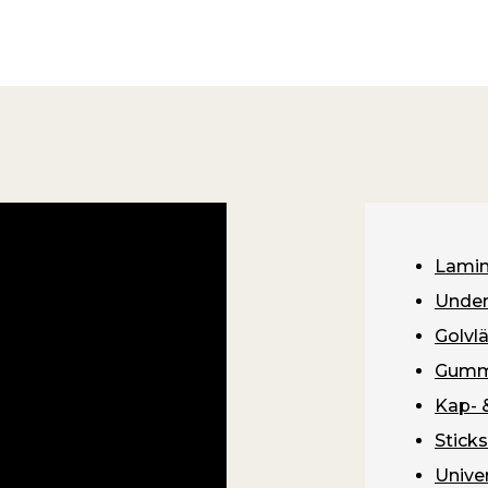
Lamin
Unde
Golvl
Gumm
Kap- 
Stick
Unive