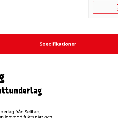
Specifikationer
g
ettunderlag
rlag från Selitac,
 en inbyggd fuktspärr och