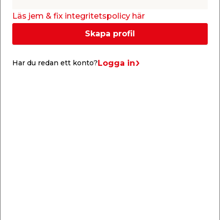
luftfuktigheten får inte vara över 80 %
Räckvidd: 8-10 m² per liter per behandling,
Läs jem & fix integritetspolicy här
beroende på underlaget
Utspädning: Behöver ej spädas
Skapa profil
Rengöring av verktyg: Vatten
Förvaring: Svalt, men frostfritt
Logga in
Har du redan ett konto?
Torktid vid 23°C, 60% RH:
Dammtorr: 1 timme
Ommålningsbar: 2 timmar
Genomhärdad: 28 dagar
Dokument