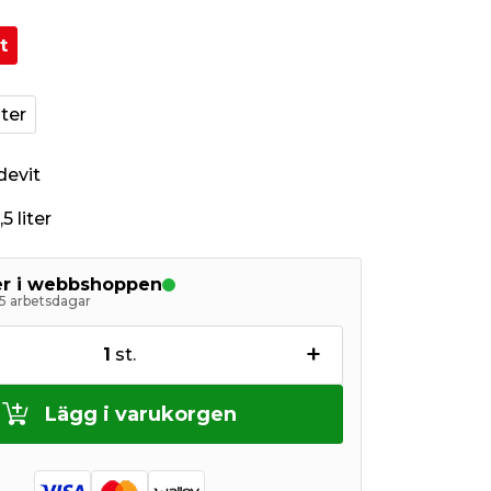
t
iter
devit
5 liter
ger i webbshoppen
5 arbetsdagar
+
1
st.
Lägg i varukorgen