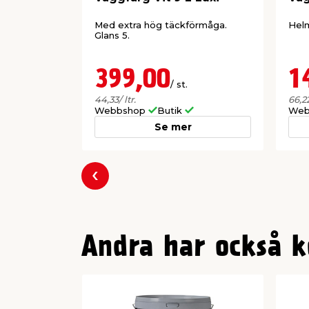
Med extra hög täckförmåga.
Helm
Glans 5.
399,00
1
/ st.
44,33
/ ltr.
66,2
Webbshop
Butik
Web
Se mer
Föregående
Andra har också k