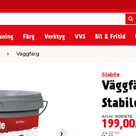
S
S
sning
Färg
Verktyg
VVS
Bil & Fritid
ärg
Väggfärg
Stabile
Väggf
Stabil
Art.nr: 9061676
199,00
44,22
/ ltr.