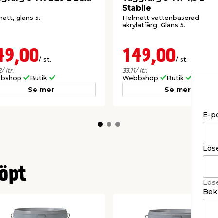
Stabile
att, glans 5.
Helmatt vattenbaserad
akrylatfärg. Glans 5.
49,00
149,00
/ st.
/ st.
2
/ ltr.
33,11
/ ltr.
bshop
Butik
Webbshop
Butik
Se mer
Se mer
E-p
Lös
öpt
Lös
Bekr