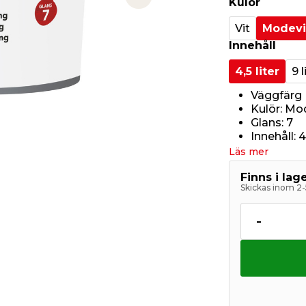
Kulör
Next slide
Vit
Modevi
Innehåll
4,5 liter
9 l
Väggfärg
Kulör: Mo
Glans: 7
Innehåll: 4,
Läs mer
Finns i la
Skickas inom 2-
-