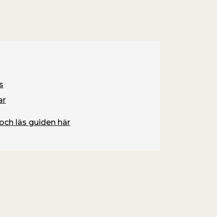
s
ar
och läs guiden här
Måla i
Här hittar du 
produkter för