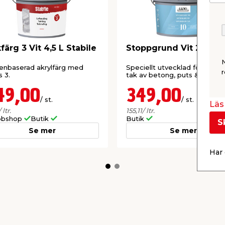
färg 3 Vit 4,5 L Stabile
Stoppgrund Vit 2,25 L 
enbaserad akrylfärg med
Speciellt utvecklad för vägga
r
s 3.
tak av betong, puts & gips.
49,00
349,00
/ st.
/ st.
Läs 
/ ltr.
155,11
/ ltr.
bshop
Butik
Butik
S
Se mer
Se mer
Har 