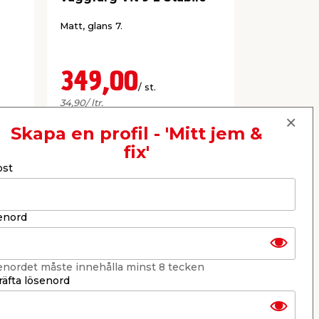
Stabile
Matt, glans 7.
Helmatt vat
akrylatfärg. 
349,00
229,
/ st.
34,90
/ ltr.
25,44
/ ltr.
Webbshop
Butik
Webbshop
Skapa en profil - 'Mitt jem &
Se mer
fix'
ost
Nästa
enord
enordet måste innehålla minst 8 tecken
äfta lösenord