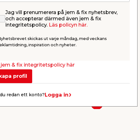
Jag vill prenumerera på jem & fix nyhetsbrev,
och accepterar därmed även jem & fix
integritetspolicy.
Läs policyn här.
Luxi
Takfärg 3 Modevit 4,5 L
Panelfärg 
Stabile
Nyhetsbrevet skickas ut varje måndag, med veckans
r &
Vattenbaserad akrylfärg med
Ger en vitto
eklamtidning, inspiration och nyheter.
glans 3.
149,00
199,
/ st.
jem & fix integritetspolicy här
33,11
/ ltr.
88,44
/ ltr.
Webbshop
Butik
Butik
kapa profil
Se mer
Logga in
du redan ett konto?
Nästa