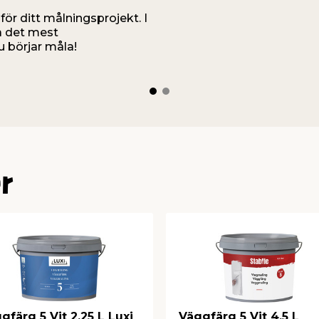
för ditt målningsprojekt. I
på det mest
 börjar måla!
r
gfärg 5 Vit 2,25 L Luxi
Väggfärg 5 Vit 4,5 L