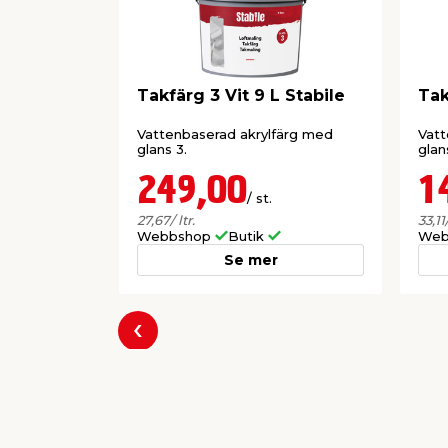
Takfärg 3 Vit 9 L Stabile
Tak
Vattenbaserad akrylfärg med
Vatt
glans 3.
glan
249,00
1
/ st.
27,67
/ ltr.
33,11
Webbshop
Butik
Web
Se mer
Föregående
Producent