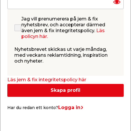
ett stämningsfullt ljus till sena kvällar på
verandan. Den galvaniserade ytan gör lampan tålig
i det nordiska klimatet. Lampor i galvaniserat stål
Jag vill prenumerera på jem & fix
är speciellt rekommenderade för kustnära
nyhetsbrev, och accepterar därmed
områden.
även jem & fix integritetspolicy.
Läs
Armaturen säljs exklusive ljuskälla. Komplettera
policyn här.
med en ljuskälla med sockel E27 och med en
maximal belastning på 60 watt.
Nyhetsbrevet skickas ut varje måndag,
med veckans reklamtidning, inspiration
Specifikationer
och nyheter.
Material: Galvaniserat stål/plast
IP23, Klass 1 (Jordkontakt), 230V
E27, Max. 60W, Ljuskälla ingår ej
Läs jem & fix integritetspolicy här
Parallellkoppling möjligt
Område: Utomhus
Skapa profil
Energiklass A++ - D
Logga in
Har du redan ett konto?