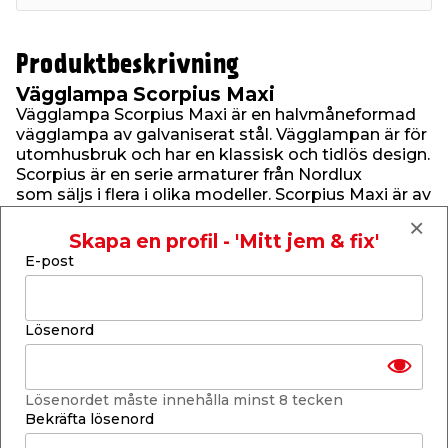
Produktbeskrivning
Vägglampa Scorpius Maxi
Vägglampa Scorpius Maxi är en halvmåneformad
vägglampa av galvaniserat stål. Vägglampan är för
utomhusbruk och har en klassisk och tidlös design.
Scorpius är en serie armaturer från Nordlux
som säljs i flera i olika modeller. Scorpius Maxi är av
den större modellen med höjden 14 cm, bredden
27 cm och ett djup på 14,5 cm. Armaturen är
Skapa en profil - 'Mitt jem & fix'
tillverkad av galvaniserat stål som ger lampan en
E-post
ljus och elegant mettalisk känsla. Lampan är
specifikt designad för utomhusbruk och
har kapslingsklass IP 23 vilket innebär att den är
Lösenord
skyddad mot regn. Vägglampa Scorpius Maxi
kastar ett vackert sken ner längs fasaden och
sprider en stämningsfull känsla i både trädgård och
över uteplatsen. Sätt upp vägglampan vid entrén
Lösenordet måste innehålla minst 8 tecken
för att skapa en inbjudande och välkomnande
Bekräfta lösenord
känsla eller montera den över uteplatsen för att ge