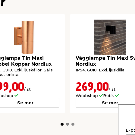
r
glampa Tin Maxi
Vägglampa Tin Maxi Sv
bel Koppar Nordlux
Nordlux
 GU10. Exkl. ljuskällor. Säljs
IP54. GU10. Exkl. ljuskälla.
st online.
99,00
269,00
/ st.
/ st.
bshop
Webbshop
Butik
Se mer
Se mer
E-p