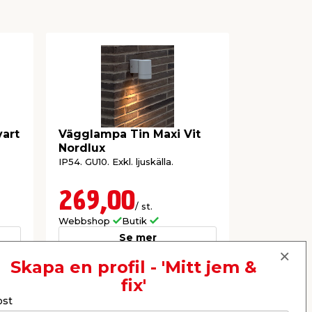
art
Vägglampa Tin Maxi Vit
Vägglamp
Nordlux
Dubbel Vi
IP54. GU10. Exkl. ljuskälla.
IP54. GU10. Ex
269,00
369,
/ st.
Webbshop
Butik
Webbshop
Se mer
Skapa en profil - 'Mitt jem &
fix'
Nästa
ost