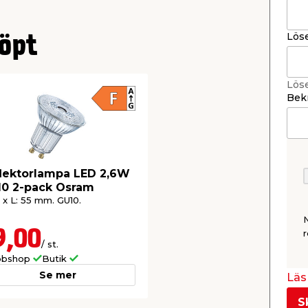
Lös
öpt
Lös
Bekr
lektorlampa LED 2,6W
0 2-pack Osram
1 x L: 55 mm. GU10.
9,00
r
/ st.
bshop
Butik
Se mer
Läs 
S