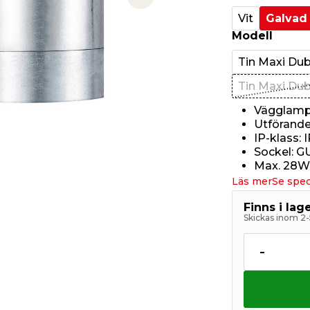
Next slide
Vit
Galvad
Modell
Tin Maxi Du
Tin Maxi Du
Vägglamp
Utförande:
IP-klass: 
Sockel: G
Max. 28W -
Läs mer
Se spec
Finns i la
Skickas inom 2-
-