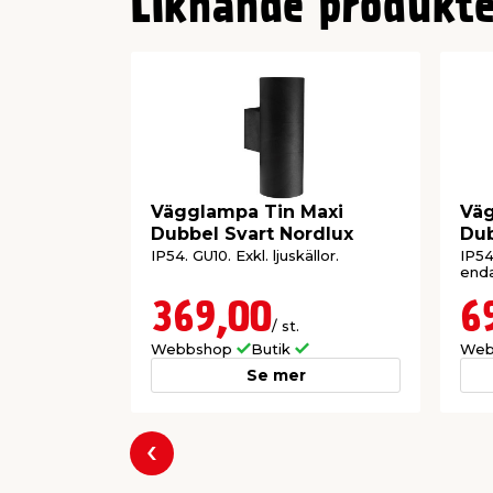
Liknande produkte
Vägglampa Tin Maxi
Väg
Dubbel Svart Nordlux
Dub
IP54. GU10. Exkl. ljuskällor.
IP54.
enda
369,00
6
/ st.
Webbshop
Butik
Web
Se mer
Föregående