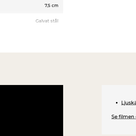
7,5 cm
höver därför kompletteras
n maximal belastning på
Galvat stål
GU10
IP54
Nordlux
Ljuskä
Se filmen 