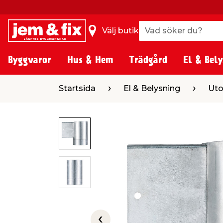
Vad söker du?
Vad söker du?
Välj butik
Byggvaror
Hus & Hem
Trädgård
El & Bely
Startsida
El & Belysning
Utomhusbelysn
Startsida
El & Belysning
Uto