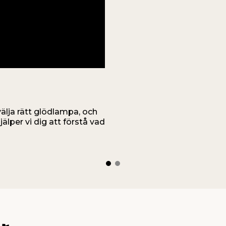
älja rätt glödlampa, och
älper vi dig att förstå vad