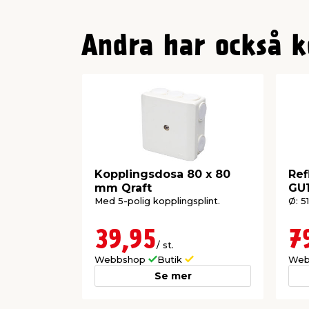
Andra har också k
Kopplingsdosa 80 x 80
Ref
mm Qraft
GU1
Med 5-polig kopplingsplint.
Ø: 5
39,95
7
/ st.
Webbshop
Butik
Web
Se mer