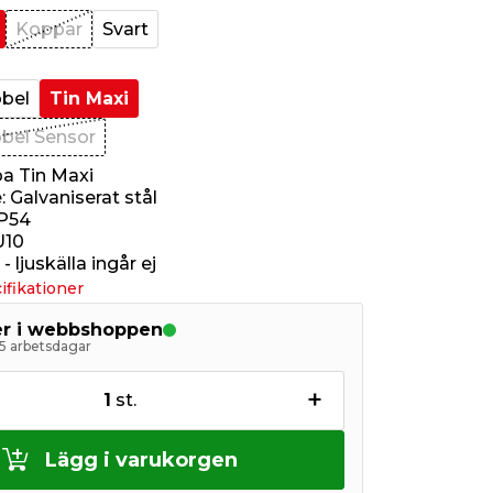
Koppar
Svart
bbel
Tin Maxi
bbel Sensor
a Tin Maxi
 Galvaniserat stål
IP54
U10
 ljuskälla ingår ej
ifikationer
ger i webbshoppen
5 arbetsdagar
+
1
st.
Lägg i varukorgen