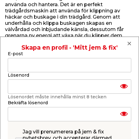
använda och hantera. Det är en perfekt
trädgårdsmaskin att använda för klippning av
häckar och buskage i din trädgård. Genom att
underhålla och klippa buskagen skapas en
välvårdad och inbjudande känsla, dessutom får
grenarna ny energi att växa när du klipper dem.
Häcksaxen klipper med 2200 klipp per minut med
Skapa en profil - 'Mitt jem & fix'
ett laserskuret och diamantslipat skär i stål.
E-post
Svärdet är 52 cm långt och har klipplängden 46 cm
med ett tandavstånd på 15 mm. Häcksaxen är
designad med tvåhandssäkerhetskontakt för
Lösenord
säkert grepp och säker användning. Den har en
hållbar växellåda i metall och en robust
skyddskåpa för transport och förvaring. Den är
även designad med hål som gör att den kan
Lösenordet måste innehålla minst 8 tecken
hängas upp på väggen när den inte används.
Bekräfta lösenord
Häcksaxen från Einhell säljs exklusive batteri och
laddade och behöver kompletteras med ett LI-
SOLO batteri. Fördelen med att använda
Jag vill prenumerera på jem & fix
batteridrivna maskiner är att du slipper använda
nyhetsbrev, och accepterar därmed
bensin samt att du slipper sladdar som är i vägen