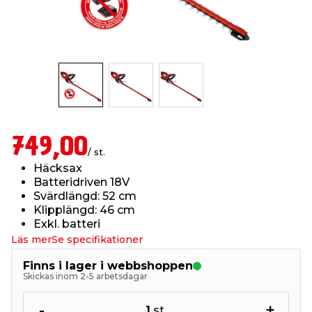
t & Värme
us & Förråd
öring
skläder & Skyddsutrustning
lation
 & Klinker
 & Säkerhet
öbler
er & Tapetverktyg
ing, Rep & Snöre
p
r & Fönster
edjursbekämpning
um
rsalspray & Multispray
ggningsmaskiner
749,00
/ st.
lation
t & Nät
yckstvätt & Tryckluft
Häcksax
Batteridriven 18V
Svärdlängd: 52 cm
tning
Klipplängd: 46 cm
Exkl. batteri
Läs mer
Se specifikationer
Finns i lager i webbshoppen
Skickas inom 2-5 arbetsdagar
or & Flaggstänger
-
+
1
st.