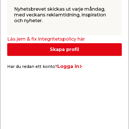
Nyhetsbrevet skickas ut varje måndag,
med veckans reklamtidning, inspiration
och nyheter.
Info & guider
Läs jem & fix integritetspolicy här
Skapa profil
Logga in
Har du redan ett konto?
Gjuta krukor i betong
Trött på trista krukor? Genom att gjuta kruka i
f
betong kan du skapa krukor med en helt egen
t