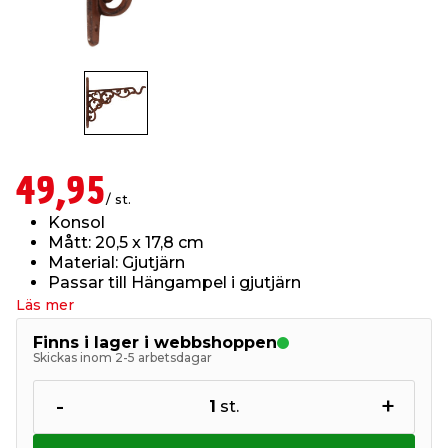
t & Värme
us & Förråd
öring
skläder & Skyddsutrustning
lation
 & Klinker
 & Säkerhet
öbler
er & Tapetverktyg
ing, Rep & Snöre
p
r & Fönster
edjursbekämpning
um
rsalspray & Multispray
ggningsmaskiner
49,95
/ st.
Konsol
lation
t & Nät
yckstvätt & Tryckluft
Mått: 20,5 x 17,8 cm
Material: Gjutjärn
Passar till Hängampel i gjutjärn
tning
Läs mer
Finns i lager i webbshoppen
Skickas inom 2-5 arbetsdagar
-
+
1
st.
or & Flaggstänger