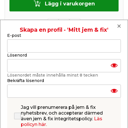
Lägg i varukorgen
Skapa en profil - 'Mitt jem & fix'
E-post
Få butiker
Se lagerstatus i din butik
Lagerstatus uppdaterad 8 aug 2026 10:26
Lösenord
Lägg till i inköpslistan
Lösenordet måste innehålla minst 8 tecken
Bekräfta lösenord
Produktbeskrivning
Konsol till hängampel i gjutjärn
Dekorativ konsol i rostigt gjutjärn. Konsollen har
Jag vill prenumerera på jem & fix
måtten 20,5 x 17,8 cm, den hängs upp på väggen
nyhetsbrev, och accepterar därmed
och passar perfekt för upphägning av
Hängampel
även jem & fix integritetspolicy.
Läs
Gjutjärn art.nr 9053018
.
policyn här.