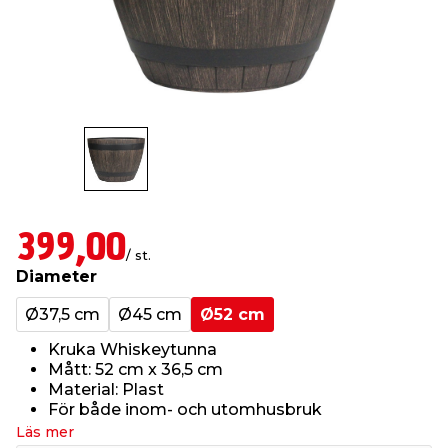
t & Värme
öbler
öring
skläder & Skyddsutrustning
lation
 & Klinker
 & Säkerhet
um
er & Tapetverktyg
ing, Rep & Snöre
p
r & Fönster
edjursbekämpning
t & Nät
rsalspray & Multispray
ggningsmaskiner
lation
yckstvätt & Tryckluft
399,00
/ st.
Diameter
tning
Ø37,5 cm
Ø45 cm
Ø52 cm
Kruka Whiskeytunna
or & Flaggstänger
Mått: 52 cm x 36,5 cm
Material: Plast
För både inom- och utomhusbruk
Läs mer