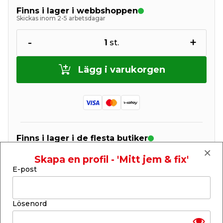
Finns i lager i webbshoppen
Skickas inom 2-5 arbetsdagar
-
+
1
st.
Lägg i varukorgen
Finns i lager i de flesta butiker
Se lagerstatus i din butik
Lagerstatus uppdaterad 6 aug 2026 15:30
Skapa en profil - 'Mitt jem & fix'
E-post
Lägg till i inköpslistan
Lösenord