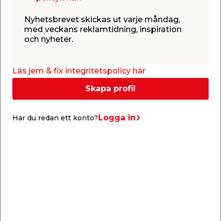
Nyhetsbrevet skickas ut varje måndag,
med veckans reklamtidning, inspiration
och nyheter.
Info & guider
Läs jem & fix integritetspolicy här
Skapa profil
Logga in
Har du redan ett konto?
Gjuta krukor i betong
Trött på trista krukor? Genom att gjuta kruka i