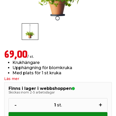
t & Värme
us & Förråd
öring
skläder & Skyddsutrustning
lation
 & Klinker
 & Säkerhet
öbler
er & Tapetverktyg
ing, Rep & Snöre
p
r & Fönster
edjursbekämpning
um
rsalspray & Multispray
ggningsmaskiner
69,00
/ st.
lation
t & Nät
yckstvätt & Tryckluft
Krukhängare
Upphängning för blomkruka
Med plats för 1 st kruka
tning
Läs mer
Finns i lager i webbshoppen
Skickas inom 2-5 arbetsdagar
-
+
1
st.
or & Flaggstänger