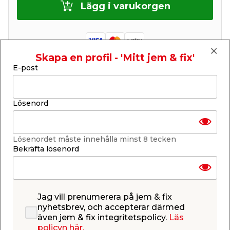
Lägg i varukorgen
Skapa en profil - 'Mitt jem & fix'
E-post
Finns i lager i de flesta butiker
Se lagerstatus i din butik
Lagerstatus uppdaterad 7 aug 2026 18:26
Lösenord
Lägg till i inköpslistan
Lösenordet måste innehålla minst 8 tecken
Bekräfta lösenord
Produktbeskrivning
Dekorativ krukhängare
Dekorativ och praktisk krukhängare i metall med
Jag vill prenumerera på jem & fix
plats för 1 st blomkruka.
nyhetsbrev, och accepterar därmed
även jem & fix integritetspolicy.
Läs
policyn här.