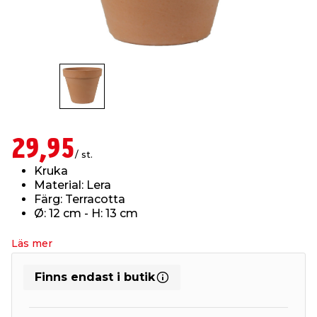
t & Värme
us & Förråd
öring
skläder & Skyddsutrustning
lation
 & Klinker
 & Säkerhet
öbler
er & Tapetverktyg
ing, Rep & Snöre
p
r & Fönster
edjursbekämpning
um
rsalspray & Multispray
ggningsmaskiner
29,95
/ st.
lation
t & Nät
yckstvätt & Tryckluft
Kruka
Material: Lera
Färg: Terracotta
tning
Ø: 12 cm - H: 13 cm
Läs mer
Finns endast i butik
or & Flaggstänger