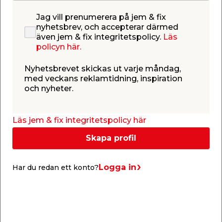
Jag vill prenumerera på jem & fix
Info & guider
nyhetsbrev, och accepterar därmed
även jem & fix integritetspolicy.
Läs
policyn här.
Nyhetsbrevet skickas ut varje måndag,
med veckans reklamtidning, inspiration
och nyheter.
Läs jem & fix integritetspolicy här
Skapa profil
Gjuta krukor i betong
Logga in
Har du redan ett konto?
Trött på trista krukor? Genom att gjuta kruka i
f
betong kan du skapa krukor med en helt egen
t
design. Dessutom kan du göra egna stora krukor
till ett riktigt lågt pris! I den här guiden ger vi dig