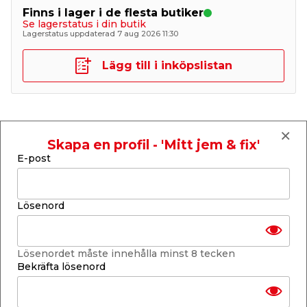
Finns i lager i de flesta butiker
Se lagerstatus i din butik
Lagerstatus uppdaterad 7 aug 2026 11:30
Lägg till i inköpslistan
Produktbeskrivning
Skapa en profil - 'Mitt jem & fix'
Lerkruka Ø12 cm
E-post
Klassisk liten terracottafärgad lerkruka för
plantering av växter såväl inomhus som utomhus.
Krukan mäter 12 cm i diameter och 13 cm i höjd.
Lösenord
Lösenordet måste innehålla minst 8 tecken
Bekräfta lösenord