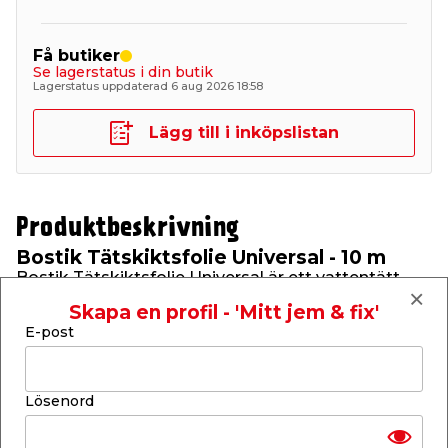
Få butiker
Se lagerstatus i din butik
Lagerstatus uppdaterad 6 aug 2026 18:58
Lägg till i inköpslistan
Produktbeskrivning
Bostik Tätskiktsfolie Universal - 10 m
Bostik Tätskiktsfolie Universal är ett vattentätt
membran som används på invändiga väggar och
Skapa en profil - 'Mitt jem & fix'
golv i konstruktioner med keramiska plattor i
E-post
våtrum i bostäder. Kan användas på både
skivkonstruktioner och solida konstruktioner, ex
puts eller betong. Godkänd, kraftig tätskiktsfolie
baserad på TPE och dubbelsidigt belagd med
Lösenord
polypropylenfiber. Den har god
spricköverbryggande och