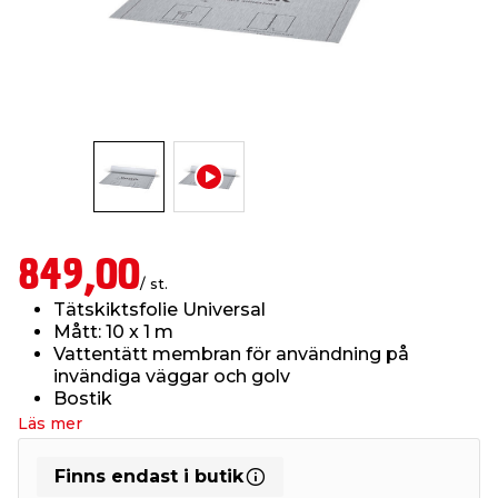
t & Värme
öbler
öring
skläder & Skyddsutrustning
lation
 & Klinker
 & Säkerhet
um
er & Tapetverktyg
ing, Rep & Snöre
p
r & Fönster
edjursbekämpning
t & Nät
rsalspray & Multispray
ggningsmaskiner
lation
yckstvätt & Tryckluft
849,00
/ st.
Tätskiktsfolie Universal
tning
Mått: 10 x 1 m
Vattentätt membran för användning på
invändiga väggar och golv
or & Flaggstänger
Bostik
Läs mer
Finns endast i butik