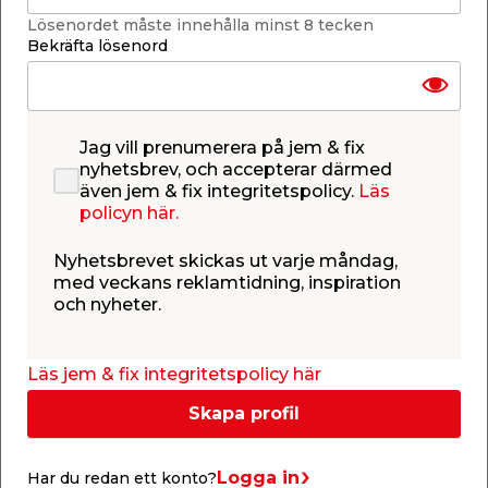
deformationsupptagande förmåga. Tätskiktfolie
Lösenordet måste innehålla minst 8 tecken
ingår i Bostik tätskiktsfoliesystem Universal. Folien
Bekräfta lösenord
har tryck monteringsanvisning för att underlätta
arbetet. Tätskiktsfolien är 10 m lång, 1 m bred och
0,5 mm bred. Ånggenomgångsmotstånd > 2 000
000 s/m.
Jag vill prenumerera på jem & fix
Montering av Tätskiktsfolie Universal
nyhetsbrev, och accepterar därmed
Vid montering av tätskiktsfolie i våtrum ska Bostik
även jem & fix integritetspolicy.
Läs
monteringsanvisning för våtrumssystem alltid
policyn här.
följas. Monteringsanvisningen finns tillgänglig både
i länken till höger samt som video i bildspelet ovan.
Nyhetsbrevet skickas ut varje måndag,
med veckans reklamtidning, inspiration
och nyheter.
Läs jem & fix integritetspolicy här
Skapa profil
Dokument
Logga in
Har du redan ett konto?