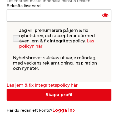
Lösenordet måste innehålla minst 8 tecken
Ånggenomgångsmotståndet är > 2 000 000 s/m.
Bekräfta lösenord
Montering av Tätskiktsremsa Universal
Vid montering av tätskiktsremsa i våtrum ska
Bostik monteringsanvisning för våtrumssystem
alltid följas. Monteringsanvisningen finns tillgänglig
Jag vill prenumerera på jem & fix
både i länken till höger samt som video i bildspelet
nyhetsbrev, och accepterar därmed
ovan.
även jem & fix integritetspolicy.
Läs
policyn här.
Nyhetsbrevet skickas ut varje måndag,
med veckans reklamtidning, inspiration
och nyheter.
Dokument
Läs jem & fix integritetspolicy här
Skapa profil
Monteringsmanual
Logga in
Har du redan ett konto?