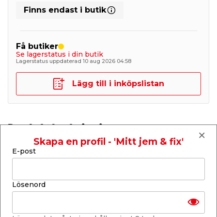
Finns endast i butik
Få butiker
Se lagerstatus i din butik
Lagerstatus uppdaterad 10 aug 2026 04:58
Lägg till i inköpslistan
Produktbeskrivning
Skapa en profil - 'Mitt jem & fix'
Bostik Tätskiktsremsa Universal - 25 m
E-post
Bostik Tätskiktsremsa Universal för säker
försegling av skarvar och vinklar i foliesystem.
Tätskiktsremsan ger en förstärkning och säker
försegling av våtrumskonstruktionen. Av
Lösenord
polymermaterial, dubbelsidigt belagd med
polypropylenfiber. Remsan är 25 m lång, 100 mm
bred och 0,5 mm tjock.