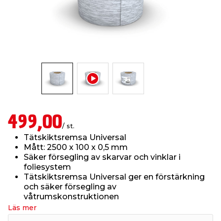
t & Värme
us & Förråd
öring
skläder & Skyddsutrustning
lation
 & Klinker
 & Säkerhet
öbler
er & Tapetverktyg
ing, Rep & Snöre
p
r & Fönster
edjursbekämpning
um
rsalspray & Multispray
ggningsmaskiner
lation
t & Nät
yckstvätt & Tryckluft
499,00
/ st.
Tätskiktsremsa Universal
tning
Mått: 2500 x 100 x 0,5 mm
Säker försegling av skarvar och vinklar i
foliesystem
Tätskiktsremsa Universal ger en förstärkning
och säker försegling av
våtrumskonstruktionen
or & Flaggstänger
Läs mer