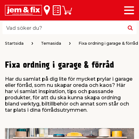
Meny
lbaka
lbaka
lbaka
lbaka
lbaka
lbaka
lbaka
lbaka
Inköpslista
Varukorg
riöversikt
riöversikt
riöversikt
riöversikt
riöversikt
riöversikt
riöversikt
riöversikt
byggvaror
hus & hem
trädgård
el & belysning
färg
verktyg
vvs
bil & fritid
Vad söker du?
Vad söker du?
 & Listverk
& Inredning
gårdsredskap
husfärg
ktyg
umsmöbler & Inredning
Startsida
Temasida
Fixa ordning i garage & förråd
aterial & Panel
rob & Förvaring
gårdsmaskiner
ällor
husfärg
ehör elverktyg
Fixa ordning i garage & förråd
Har du samlat på dig lite för mycket prylar i garage
ing & Husgrund
r
husbelysning
ar & Rollers
verktyg
h
eller förråd, som nu skapar oreda och kaos? Här
har vi samlat inspiration, tips och passande
produkter, för att du ska kunna skapa ordning
ring
or
årdsskötsel & Växtnäring
husbelysning
verktyg
erktyg & Märkning
dare
 Spel
bland verktyg, biltillbehör och annat som står och
tar plats i dina förrådsutrymmen.
& Plattor
 & Städ
ering & Dekoration
sbelysning
fog & spackel
r & Bockar
 Vind
le
tning
ri & Ficklampor
& Maskering
ring
pp