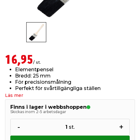
t & Värme
us & Förråd
öring
skläder & Skyddsutrustning
lation
 & Klinker
 & Säkerhet
öbler
er & Tapetverktyg
ing, Rep & Snöre
p
r & Fönster
edjursbekämpning
um
rsalspray & Multispray
ggningsmaskiner
16,95
/ st.
Elementpensel
lation
t & Nät
yckstvätt & Tryckluft
Bredd: 25 mm
För precisionsmålning
Perfekt för svårtillgängliga ställen
tning
Läs mer
Finns i lager i webbshoppen
Skickas inom 2-5 arbetsdagar
-
+
1
st.
or & Flaggstänger