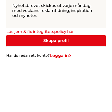
Nyhetsbrevet skickas ut varje måndag,
med veckans reklamtidning, inspiration
och nyheter.
Info & guider
Läs jem & fix integritetspolicy här
Skapa profil
Logga in
Har du redan ett konto?
Välj rätt färg, pensel & roller
Det är viktigt att använda rätt produkter för ditt
målningsprojekt. I den här guiden hjälper vi dig att
o