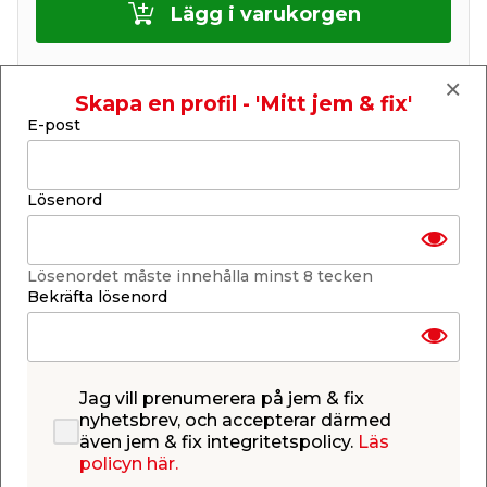
Lägg i varukorgen
Skapa en profil - 'Mitt jem & fix'
E-post
Få butiker
Se lagerstatus i din butik
Lagerstatus uppdaterad 8 aug 2026 11:58
Lösenord
Lägg till i inköpslistan
Lösenordet måste innehålla minst 8 tecken
Bekräfta lösenord
Produktbeskrivning
Pensel 25 mm
Jag vill prenumerera på jem & fix
Enklare kort elementpensel för precisionsmålning
nyhetsbrev, och accepterar därmed
av element samt andra svårtillgängliga ställen.
även jem & fix integritetspolicy.
Läs
policyn här.