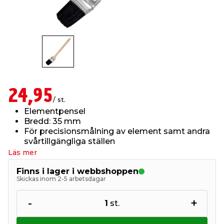
t & Värme
us & Förråd
öring
skläder & Skyddsutrustning
lation
 & Klinker
 & Säkerhet
öbler
er & Tapetverktyg
ing, Rep & Snöre
p
r & Fönster
edjursbekämpning
um
rsalspray & Multispray
ggningsmaskiner
24,95
/ st.
Elementpensel
lation
t & Nät
yckstvätt & Tryckluft
Bredd: 35 mm
För precisionsmålning av element samt andra
svårtillgängliga ställen
tning
Läs mer
Finns i lager i webbshoppen
Skickas inom 2-5 arbetsdagar
-
+
1
st.
or & Flaggstänger