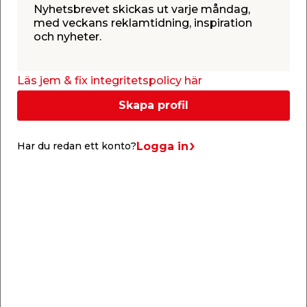
Nyhetsbrevet skickas ut varje måndag,
med veckans reklamtidning, inspiration
Info & guider
och nyheter.
Läs jem & fix integritetspolicy här
Skapa profil
Logga in
Har du redan ett konto?
Välj rätt färg, pensel & roller
Det är viktigt att använda rätt produkter för ditt
målningsprojekt. I den här guiden hjälper vi dig att
o
få koll på det mest grundläggande du behöver
veta, innan du börjar måla!