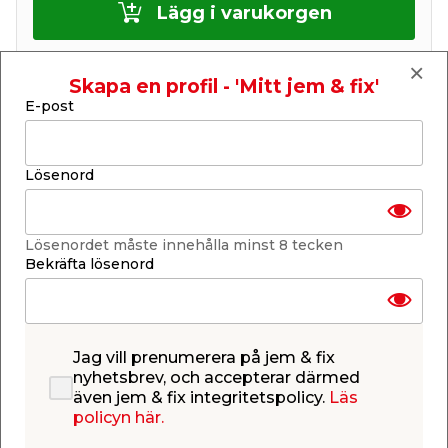
Lägg i varukorgen
Skapa en profil - 'Mitt jem & fix'
E-post
Finns i lager i de flesta butiker
Se lagerstatus i din butik
Lösenord
Lagerstatus uppdaterad 7 aug 2026 15:56
Lägg till i inköpslistan
Lösenordet måste innehålla minst 8 tecken
Bekräfta lösenord
Produktbeskrivning
Elementpensel 35 mm
Jag vill prenumerera på jem & fix
nyhetsbrev, och accepterar därmed
Lång pensel på 35 mm för precisionsmålning av
även jem & fix integritetspolicy.
Läs
element samt andra svårtillgängliga ställen.
policyn här.