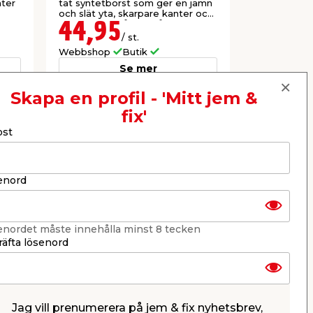
nter
tät syntetborst som ger en jämn
dörrar, föns
och slät yta, skarpare kanter och
inte släpper några strån.
44,95
24,9
/ st.
Webbshop
Butik
Webbshop
Se mer
Skapa en profil - 'Mitt jem &
fix'
Nästa
ost
enord
enordet måste innehålla minst 8 tecken
äfta lösenord
Jag vill prenumerera på jem & fix nyhetsbrev,