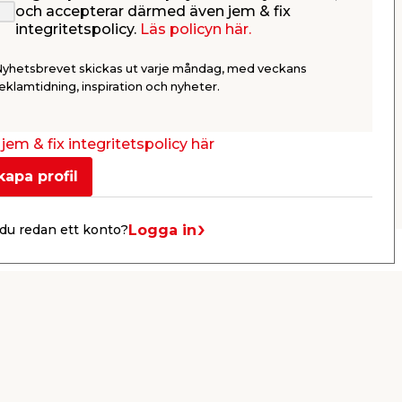
r
Linoljekitt OS110 Beige
och accepterar därmed även jem & fix
500 g illbruck
integritetspolicy.
Läs policyn här.
Äkta linoljekitt uppbyggt på rå
glas,
linolja och krita.
Nyhetsbrevet skickas ut varje måndag, med veckans
68,95
eklamtidning, inspiration och nyheter.
/ st.
Webbshop
Butik
jem & fix integritetspolicy här
Se mer
kapa profil
Logga in
du redan ett konto?