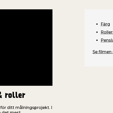
Färg
Roller
Pensl
Se filmen 
& roller
för ditt målningsprojekt. I
på det mest