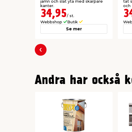
jämn och slät yta med skarpare
tät 
kanter.
och 
inte
34,95
3
/ st.
Webbshop
Butik
Web
Se mer
Föregående
Andra har också k