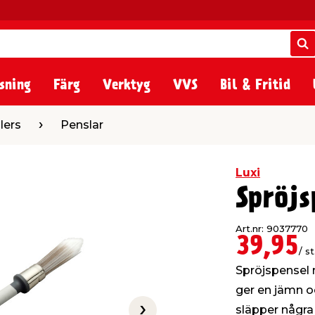
S
S
sning
Färg
Verktyg
VVS
Bil & Fritid
enslar
lers
Penslar
Luxi
Spröj
Art.nr: 9037770
39,95
/ st
Spröjspensel 
ger en jämn oc
släpper några 