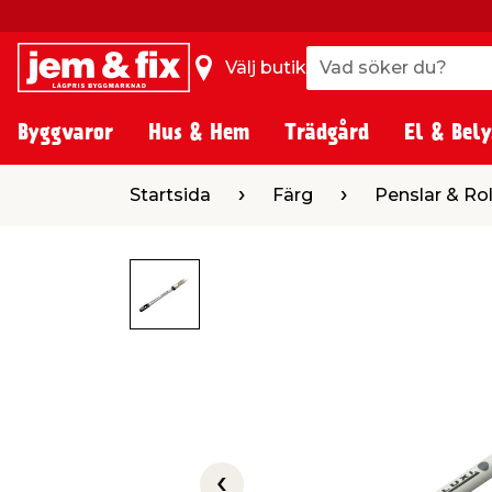
Vad söker du?
Vad söker du?
Välj butik
Byggvaror
Hus & Hem
Trädgård
El & Bely
Startsida
Färg
Penslar & Rollers
P
Startsida
Färg
Penslar & Rol