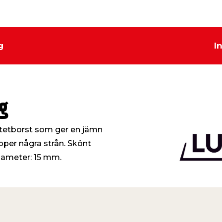
g
I
g
yntetborst som ger en jämn
äpper några strån. Skönt
ameter: 15 mm.