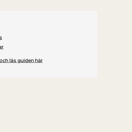
s
ar
och läs guiden här
Måla o
Har du en ga
till? I den hä