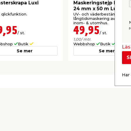
sterskrapa Luxi
Maskeringstejp Fönste
24 mm x 50 m Luxi
qlickfunktion.
UV- och väderbeständig. För
långtidsmaskering av fönster
inom- & utomhus.
9,95
49,95
r
/ st.
/ st.
1,00
/ mtr.
bshop
Butik
Webbshop
Butik
Läs 
Se mer
Se mer
S
Har 