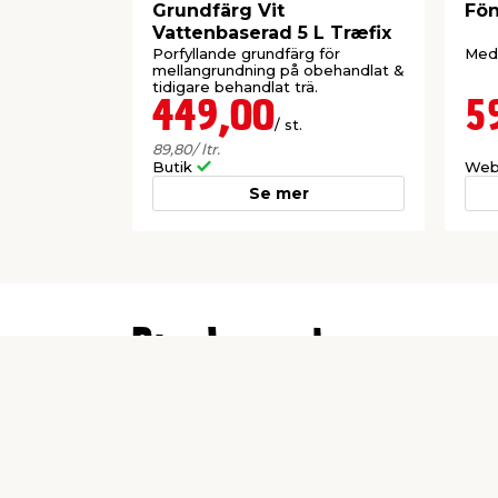
Grundfärg Vit
Fön
Vattenbaserad 5 L Træfix
Porfyllande grundfärg för
Med 
mellangrundning på obehandlat &
tidigare behandlat trä.
449,00
5
/ st.
89,80
/ ltr.
Butik
Web
Se mer
Producent
jem & fix
Per Bondessons Väg 2080
268 31 Svalöv
kundtjanst@jemfix.com