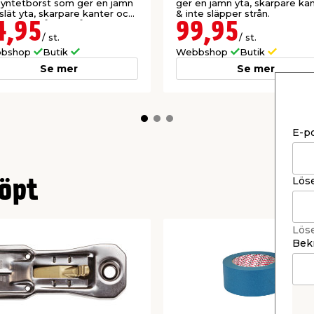
syntetborst som ger en jämn
ger en jämn yta, skarpare ka
slät yta, skarpare kanter och
& inte släpper strån.
 släpper några strån.
4,95
99,95
/ st.
/ st.
bshop
Butik
Webbshop
Butik
Se mer
Se mer
E-p
Lös
öpt
Lös
Bekr