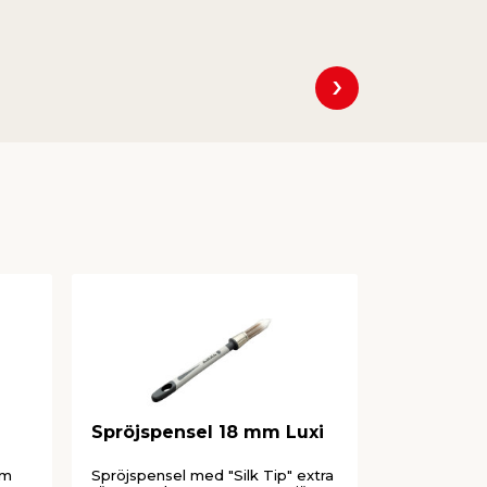
målar om en 
Spröjspensel 18 mm Luxi
Rundpens
om
Spröjspensel med "Silk Tip" extra
För precisio