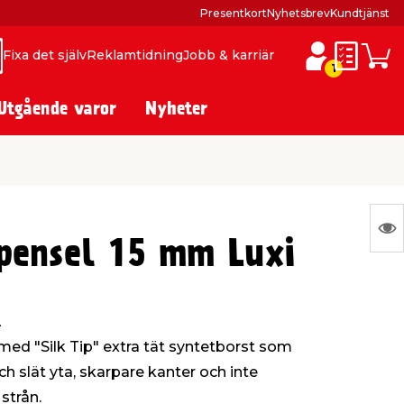
Presentkort
Nyhetsbrev
Kundtjänst
Fixa det själv
Reklamtidning
Jobb & karriär
ök
ök
Inköpslis
Varuk
1
Utgående varor
Nyheter
N
spensel 15 mm Luxi
Ing
var
att
.
vis
med "Silk Tip" extra tät syntetborst som
h slät yta, skarpare kanter och inte
strån.